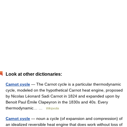
Look at other dictionaries:
Carnot cycle
— The Carnot cycle is a particular thermodynamic
cycle, modeled on the hypothetical Carnot heat engine, proposed
by Nicolas Léonard Sadi Carnot in 1824 and expanded upon by
Benoit Paul Émile Clapeyron in the 1830s and 40s. Every
thermodynamic… …
Wikipedia
Carnot cycle
— noun a cycle (of expansion and compression) of
an idealized reversible heat engine that does work without loss of