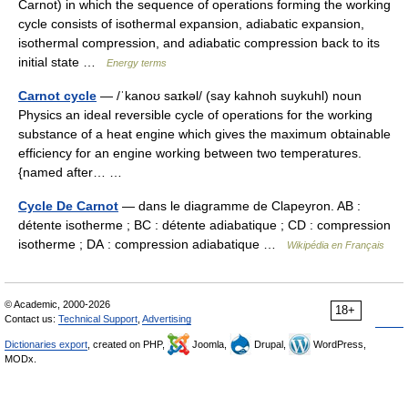
Carnot) in which the sequence of operations forming the working
cycle consists of isothermal expansion, adiabatic expansion,
isothermal compression, and adiabatic compression back to its
initial state …
Energy terms
Carnot cycle
— /ˈkanoʊ saɪkəl/ (say kahnoh suykuhl) noun
Physics an ideal reversible cycle of operations for the working
substance of a heat engine which gives the maximum obtainable
efficiency for an engine working between two temperatures.
{named after… …
Cycle De Carnot
— dans le diagramme de Clapeyron. AB :
détente isotherme ; BC : détente adiabatique ; CD : compression
isotherme ; DA : compression adiabatique …
Wikipédia en Français
© Academic, 2000-2026
18+
Contact us:
Technical Support
,
Advertising
Dictionaries export
, created on PHP,
Joomla,
Drupal,
WordPress,
MODx.