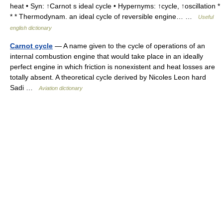
heat • Syn: ↑Carnot s ideal cycle • Hypernyms: ↑cycle, ↑oscillation *
* * Thermodynam. an ideal cycle of reversible engine… …
Useful
english dictionary
Carnot cycle
— A name given to the cycle of operations of an
internal combustion engine that would take place in an ideally
perfect engine in which friction is nonexistent and heat losses are
totally absent. A theoretical cycle derived by Nicoles Leon hard
Sadi …
Aviation dictionary