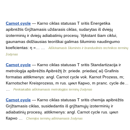
Carnot cycle
— Karno ciklas statusas T sritis Energetika
apibrėžtis Grįžtamasis uždarasis ciklas, sudarytas iš dviejų
izoterminių ir dviejų adiabatinių procesų. Vykstant šiam ciklui,
gaunamas didžiausias teoriškai galimas šiluminio naudingumo
koeficientas: η =… …
Aiškinamasis šiluminės ir branduolinės technikos terminų
žodynas
Carnot cycle
— Karno ciklas statusas T sritis Standartizacija ir
metrologija apibrėžtis Apibrėžtį žr. priede. priedas( ai) Grafinis
formatas atitikmenys: angl. Carnot cycle vok. Karnot Prozess, m;
Karnotscher Kreisprozess, m rus. цикл Карно, m pranc. cycle de…
…
Penkiakalbis aiškinamasis metrologijos terminų žodynas
Carnot cycle
— Karno ciklas statusas T sritis chemija apibrėžtis
Grįžtamasis ciklas, susidedantis iš grįžtamųjų izoterminių ir
adiabatinių procesų. atitikmenys: angl. Carnot cycle rus. цикл
Карно …
Chemijos terminų aiškinamasis žodynas