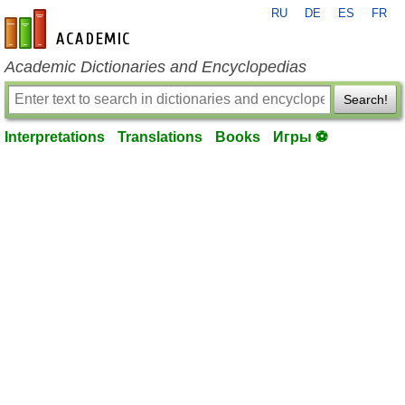
RU
DE
ES
FR
en-academic.com
Academic Dictionaries and Encyclopedias
Search!
Interpretations
Translations
Books
Игры ⚽