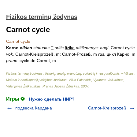
Fizikos terminų žodynas
Carnot cycle
Carnot cycle
Karno
ciklas
statusas
T
sritis
fizika
atitikmenys
:
angl.
Carnot cycle
vok.
Carnot-Kreisprozeß, m; Carnot-Prozeß, m
rus.
цикл Карно, m
pranc.
cycle de Carnot, m
Fizikos terminų žodynas : lietuvių, anglų, prancūzų, vokiečių ir rusų kalbomis. – Vilnius :
Mokslo ir enciklopedijų leidybos institutas
.
Vilius Palenskis, Vytautas Valiukėnas,
Valerijonas Žalkauskas, Pranas Juozas Žilinskas
.
2007
.
Игры ⚽
Нужно сделать НИР?
подвеска Кардана
Carnot-Kreisprozeß